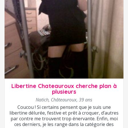
Libertine Chateauroux cherche plan à
plusieurs
Natich
,
Châteauroux
,
39 ans
Coucou ! Si certains pensent que je suis une
libertine délurée, festive et prêt à croquer, d’autres
par contre me trouvent trop énervante. Enfin, moi
ces derniers, je les range dans la catégorie des