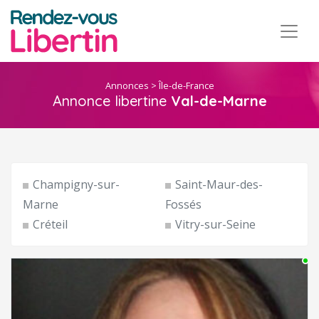
Annonces
>
Île-de-France
Annonce libertine
Val-de-Marne
Champigny-sur-
Saint-Maur-des-
Marne
Fossés
Créteil
Vitry-sur-Seine