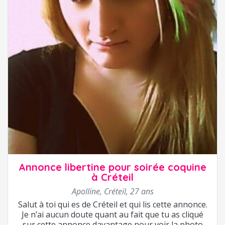
Annonce libertine pour soirée coquine
à Créteil
Apolline
,
Créteil
,
27 ans
Salut à toi qui es de Créteil et qui lis cette annonce.
Je n’ai aucun doute quant au fait que tu as cliqué
sur cette annonce davantage pour voir la photo