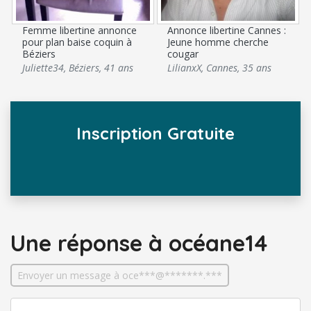
Femme libertine annonce
Annonce libertine Cannes :
pour plan baise coquin à
Jeune homme cherche
Béziers
cougar
Juliette34
,
Béziers
,
41 ans
LilianxX
,
Cannes
,
35 ans
Inscription Gratuite
Une réponse
à océane14
Envoyer un message à oce***@*******.***