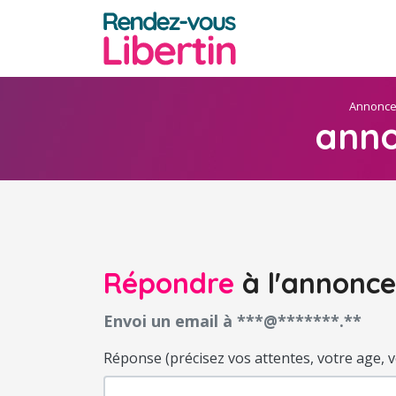
Annonc
anno
Répondre
à l'annonce
Envoi un email à ***@*******.**
Réponse (précisez vos attentes, votre age, votr