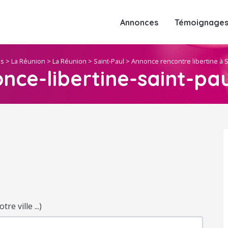
Annonces
Témoignages 
es
>
La Réunion
>
La Réunion
>
Saint-Paul
>
Annonce rencontre libertine à S
nce-libertine-saint-pau
e ville ...)