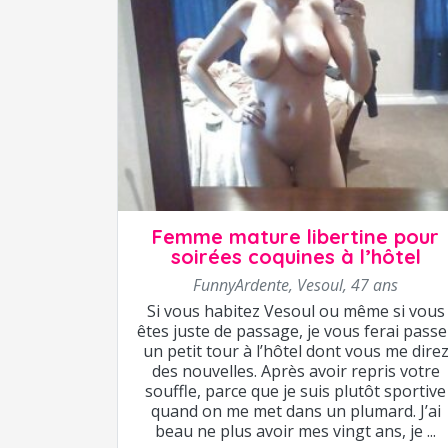
Femme mature libertine pour
soirées coquines à l’hôtel
FunnyArdente
,
Vesoul
,
47 ans
Si vous habitez Vesoul ou même si vous
êtes juste de passage, je vous ferai passe
un petit tour à l’hôtel dont vous me dire
des nouvelles. Après avoir repris votre
souffle, parce que je suis plutôt sportive
quand on me met dans un plumard. J’ai
beau ne plus avoir mes vingt ans, je ...