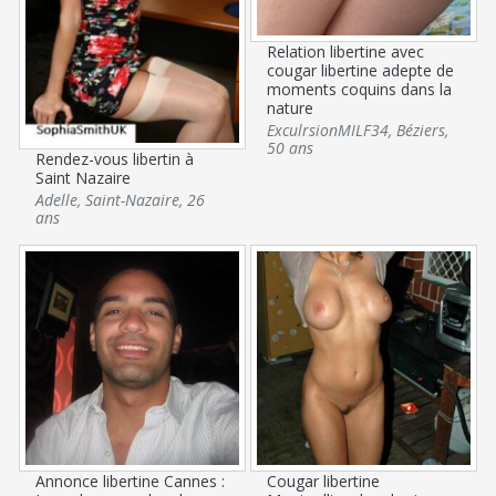
Relation libertine avec
cougar libertine adepte de
moments coquins dans la
nature
ExculrsionMILF34
,
Béziers
,
50 ans
Rendez-vous libertin à
Saint Nazaire
Adelle
,
Saint-Nazaire
,
26
ans
Annonce libertine Cannes :
Cougar libertine