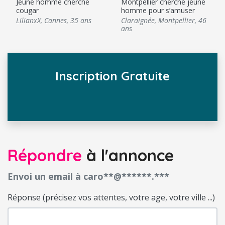
Jeune homme cherche
Montpellier cherche jeune
cougar
homme pour s’amuser
LilianxX
,
Cannes
,
35 ans
Claraignée
,
Montpellier
,
46
ans
Inscription Gratuite
Répondre
à l'annonce
Envoi un email à caro**@******.***
Réponse (précisez vos attentes, votre age, votre ville ...)