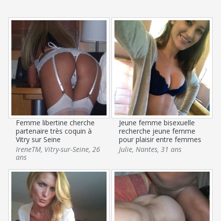
Femme libertine cherche
Jeune femme bisexuelle
partenaire très coquin à
recherche jeune femme
Vitry sur Seine
pour plaisir entre femmes
IreneTM
,
Vitry-sur-Seine
,
26
Julie
,
Nantes
,
31 ans
ans