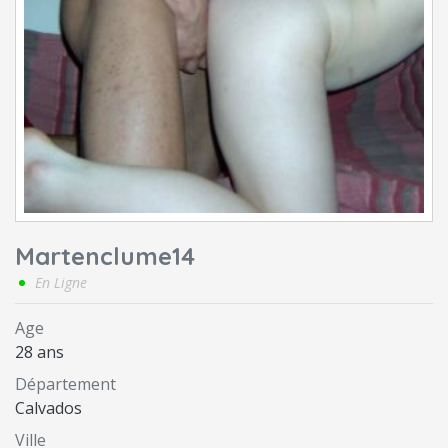
Martenclume14
En Ligne
Age
28 ans
Département
Calvados
Ville