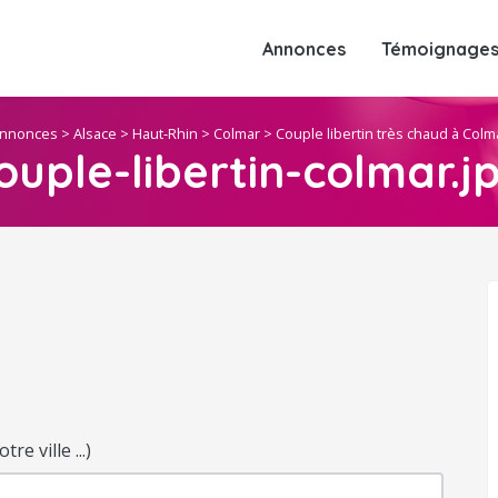
Annonces
Témoignages 
nnonces
>
Alsace
>
Haut-Rhin
>
Colmar
>
Couple libertin très chaud à Colm
ouple-libertin-colmar.j
e ville ...)