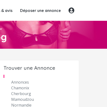
& avis
Déposer une annonce
ar
pg
Trouver une Annonce
Annonces
Chamonix
Cherbourg
Mamoudzou
Normandie