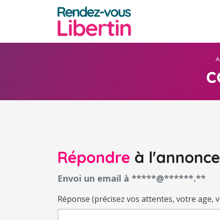
A
c
Répondre
à l'annonce
Envoi un email à *****@******.**
Réponse (précisez vos attentes, votre age, votr