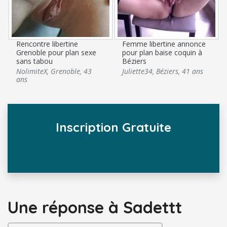
Rencontre libertine
Femme libertine annonce
Grenoble pour plan sexe
pour plan baise coquin à
sans tabou
Béziers
NolimiteX
,
Grenoble
,
43
Juliette34
,
Béziers
,
41 ans
ans
Inscription Gratuite
Une réponse
à Sadettt