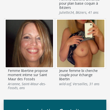
pour plan baise coquin à
Béziers
Juliette34
,
Béziers
,
41 ans
Femme libertine propose
Jeune femme bi cherche
moment intime sur Saint
couple pour échange
Maur des Fossés
libertin
Arianne
,
Saint-Maur-des-
wild-sof
,
Versailles
,
31 ans
Fossés
,
ans