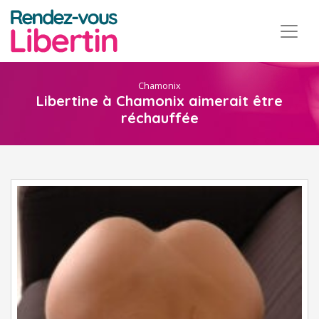
Chamonix
Libertine à Chamonix aimerait être
réchauffée