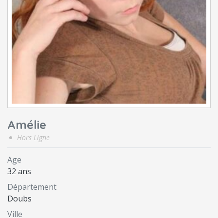
Amélie
Hors Ligne
Age
32 ans
Département
Doubs
Ville