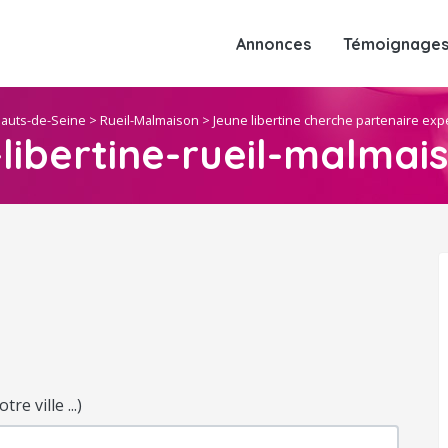
Annonces
Témoignages 
auts-de-Seine
>
Rueil-Malmaison
>
Jeune libertine cherche partenaire ex
libertine-rueil-malmai
e ville ...)