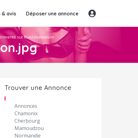
& avis
Déposer une annonce
périmenté sur Rueil Malmaison
son.jpg
Trouver une Annonce
Annonces
Chamonix
Cherbourg
Mamoudzou
Normandie