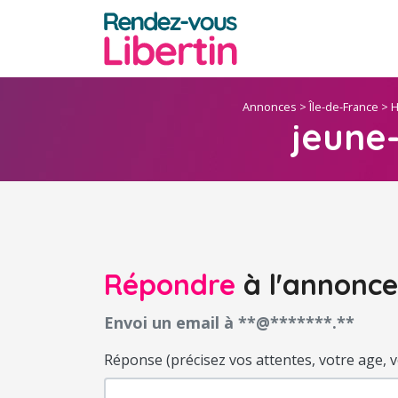
Annonces
>
Île-de-France
>
H
jeune-
Répondre
à l'annonce
Envoi un email à **@*******.**
Réponse (précisez vos attentes, votre age, votr